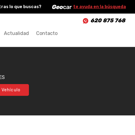
ras lo que buscas?
te ayuda en la búsqueda
620 875 768
Actualidad
Contacto
ES
 Vehículo