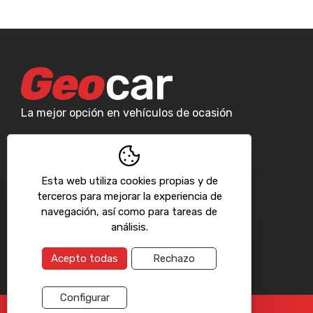
La mejor opción en vehículos de ocasión
Esta web utiliza cookies propias y de
terceros para mejorar la experiencia de
navegación, así como para tareas de
análisis.
¿Qué son las cookies?
Acepto todas
Rechazo
Una cookie es un pequeño archivo que se
almacena en el ordenador del usuario y nos
Configurar
permite reconocerlo. El conjunto de