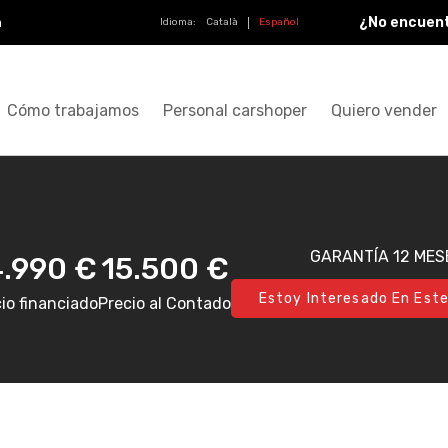
¿No encuent
a
Idioma:
Català
Español
Cómo trabajamos
Personal carshoper
Quiero vender
GARANTÍA 12 MES
4.990 €
15.500 €
Estoy Interesado En Este
io financiado
Precio al Contado